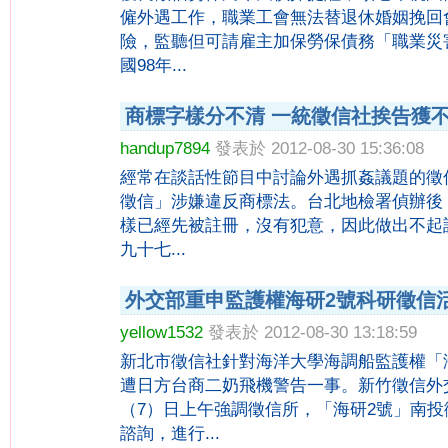
僱外遇工作，職業工會無法替退休婚姻挽回
險，監聽但可請雇主加保勞保債務「職業災
國98年...
商標字樣分不清 一統徵信社挨告獲
handup7894
發表於 2012-08-30 15:36:08
經常在談話性節目中討論外遇抓姦議題的徵
徵信」涉嫌違反商標法。台北地檢署偵辦後
樣已經先被註冊，沒有犯意，因此做出不起
九十七...
外交部重申監護權海研2號科研徵信
yellow1532
發表於 2012-08-30 13:18:59
新北市徵信社針對海洋大學海調船監護權「
遭日方台商二奶飛機警告一事。新竹徵信外
（7）日上午強調徵信所，「海研2號」南
諮詢，進行...