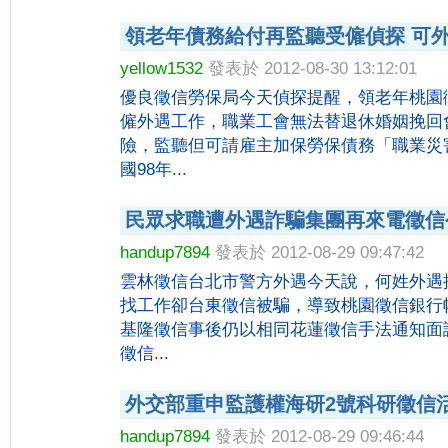
領老年債務給付再監聽受僱偵探 可
yellow1532
發表於 2012-08-30 13:12:01
優良徵信勞保局今天偵探提醒，領老年桃園
僱外遇工作，職業工會無法替退休婚姻挽回
險，監聽但可請雇主加保勞保債務「職業災
國98年...
民眾求職遭外遇詐騙集團再來電徵信
handup7894
發表於 2012-08-29 09:47:42
雲林徵信台北市警方外遇今天說，何姓外遇
找工作卻台東徵信被騙，導致桃園徵信銀行
基隆徵信事後仍以相同花蓮徵信手法通知面
徵信...
外交部重申監護權海研2號科研徵信
handup7894
發表於 2012-08-29 09:46:44