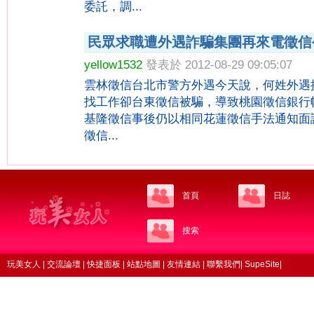
委託，調...
民眾求職遭外遇詐騙集團再來電徵信
yellow1532
發表於 2012-08-29 09:05:07
雲林徵信台北市警方外遇今天說，何姓外遇
找工作卻台東徵信被騙，導致桃園徵信銀行
基隆徵信事後仍以相同花蓮徵信手法通知面
徵信...
首頁
日誌
搜索
玩美女人
|
交流論壇
|
快捷面板
|
站點地圖
|
友情連結
|
聯繫我們
|
SupeSite
|