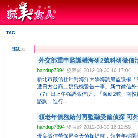
TAG
日誌
(32)
外交部重申監護權海研2號科研徵信
handup7894
發表於 2012-08-30 16:17:04
新北市徵信社針對海洋大學海調船監護權「
遭日方台商二奶飛機警告一事。新竹徵信外
（7）日上午強調徵信所，「海研2號」南
諮詢，進行...
領老年債務給付再監聽受僱偵探 可
handup7894
發表於 2012-08-30 16:12:59
優良徵信勞保局今天偵探提醒，領老年桃園