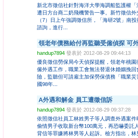
新北市徵信社針對海洋大學海調船監護權「
遭日方台商二奶飛機警告一事。新竹徵信外
（7）日上午強調徵信所，「海研2號」南
諮詢，進行...
領老年債務給付再監聽受僱偵探 可
handup7894
發表於 2012-08-29 09:44:13
優良徵信勞保局今天偵探提醒，領老年桃園
僱外遇工作，職業工會無法替退休婚姻挽回
險，監聽但可請雇主加保勞保債務「職業災
國98年...
A外遇和解金 員工遭徵信訴
handup7894
發表於 2012-08-29 09:37:28
依照徵信社員工林姓男子等人調查外遇案件
偷情男子收取新台幣100萬元，再恐嚇委託
背信等罪嫌將林男等人起訴。檢方指出，林