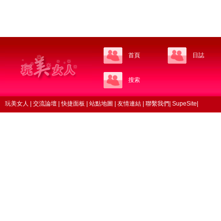
首頁
日誌
搜索
玩美女人
|
交流論壇
|
快捷面板
|
站點地圖
|
友情連結
|
聯繫我們
|
SupeSite
|