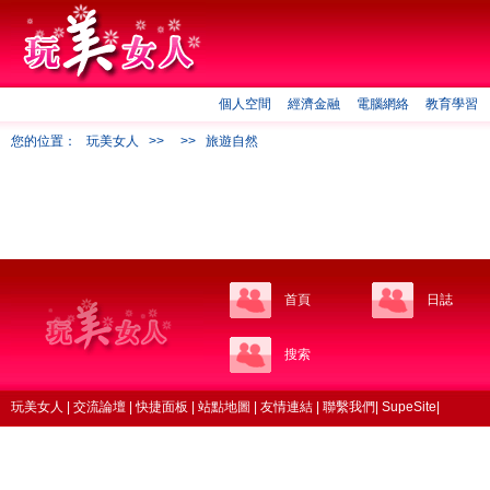
個人空間
經濟金融
電腦網絡
教育學習
您的位置：
玩美女人
>>
>>
旅遊自然
首頁
日誌
搜索
玩美女人
|
交流論壇
|
快捷面板
|
站點地圖
|
友情連結
|
聯繫我們
|
SupeSite
|